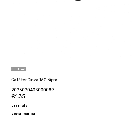
Sold out
Catéter Cinza 16G Nipro
2025020403000089
€
1,35
Ler mais
Vista Rápida