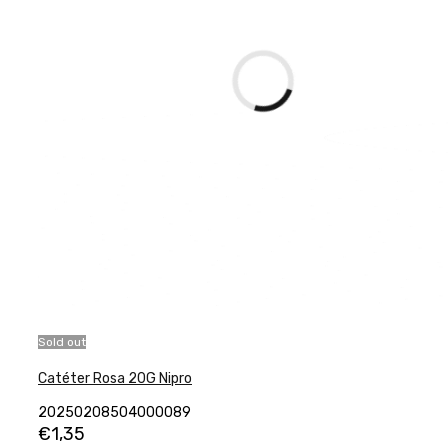
Sold out
Catéter Rosa 20G Nipro
20250208504000089
€
1,35