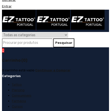
Entrar
0
Carrinho (0)
O carrinho está vazio
Continuar a Comprar
Categorias
Tattoo
Piercing
Consumíveis
Farmácia
Cursos