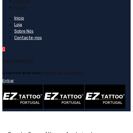
Poppers
Vários
Inicio
Loja
Sobre Nós
Contacte-nos
0
Carrinho (0)
O carrinho está vazio
Continuar a Comprar
Entrar