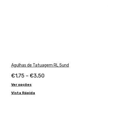
Agulhas de Tatuagem RL 5und
€
1,75
–
€
3,50
Ver opções
Vista Rápida