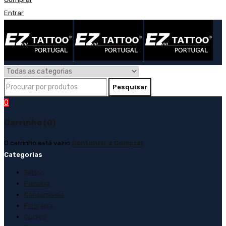
Entrar
0
Carrinho (0)
O carrinho está vazio
Continuar a Comprar
Categorias
Tattoo
Piercing
Consumíveis
Farmácia
Cursos