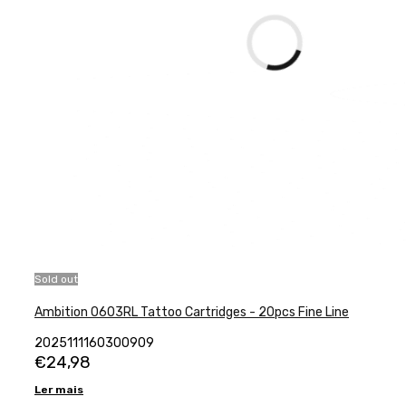
Sold out
Ambition 0603RL Tattoo Cartridges - 20pcs Fine Line
2025111160300909
€
24,98
Ler mais