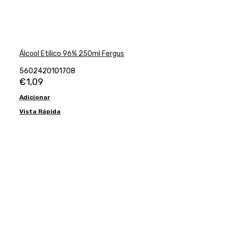
Álcool Etílico 96% 250ml Fergus
5602420101708
€
1,09
Adicionar
Vista Rápida