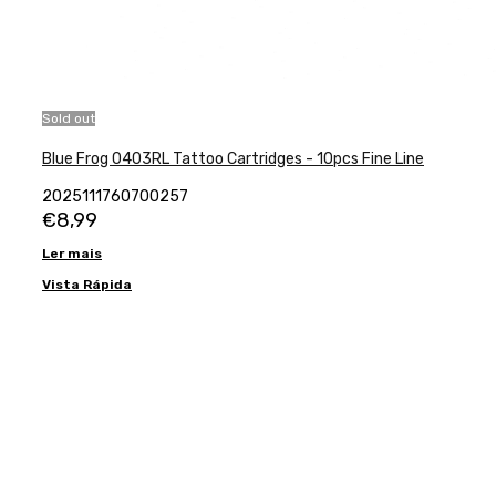
Sold out
Blue Frog 0403RL Tattoo Cartridges - 10pcs Fine Line
2025111760700257
€
8,99
Ler mais
Vista Rápida