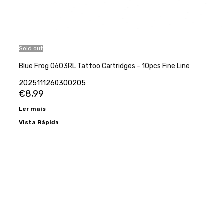
Sold out
Blue Frog 0603RL Tattoo Cartridges - 10pcs Fine Line
2025111260300205
€
8,99
Ler mais
Vista Rápida