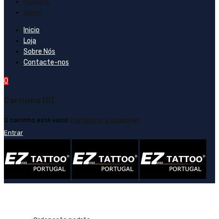
Poppers
Vários
Inicio
Loja
Sobre Nós
Contacte-nos
0
Carrinho (0)
O carrinho está vazio
Continuar a Comprar
Entrar