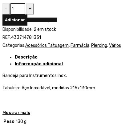
Quantidade
de
Adicionar
Compre Agora
Bandeja
Disponibilidade:
2 em stock
para
REF:
433714781331
Instrumentos
Categorias:
Acessórios Tatuagem
,
Farmácia
,
Piercing
,
Vários
Inox
215x130mm
Descrição
Informação adicional
Bandeja para Instrumentos Inox.
Tabuleiro Aço Inoxidável, medidas 215x130mm.
Mostrar mais
Peso
130 g