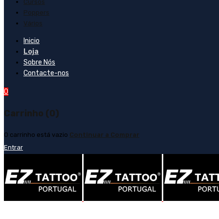
Cursos
Poppers
Vários
Inicio
Loja
Sobre Nós
Contacte-nos
0
Carrinho (0)
O carrinho está vazio
Continuar a Comprar
Entrar