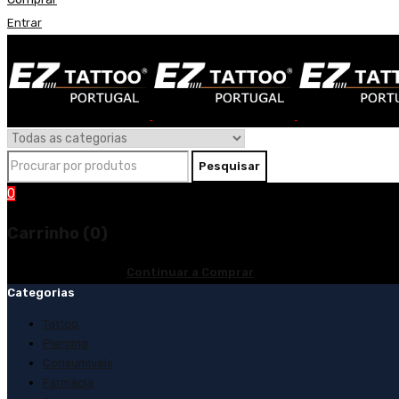
Entrar
0
Carrinho (0)
O carrinho está vazio
Continuar a Comprar
Categorias
Tattoo
Piercing
Consumíveis
Farmácia