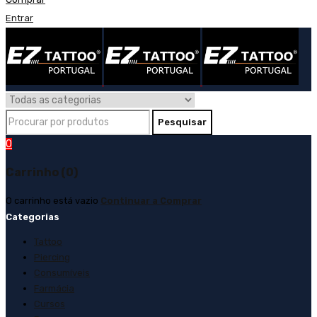
Entrar
0
Carrinho (0)
O carrinho está vazio
Continuar a Comprar
Categorias
Tattoo
Piercing
Consumíveis
Farmácia
Cursos