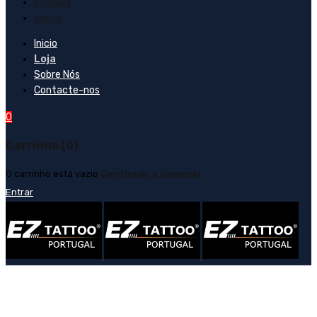
Poppers
Vários
Inicio
Loja
Sobre Nós
Contacte-nos
0
Carrinho (0)
O carrinho está vazio
Continuar a Comprar
Entrar