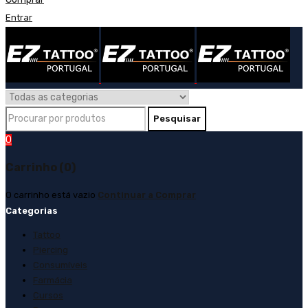
Entrar
0
Carrinho (0)
O carrinho está vazio
Continuar a Comprar
Categorias
Tattoo
Piercing
Consumíveis
Farmácia
Cursos