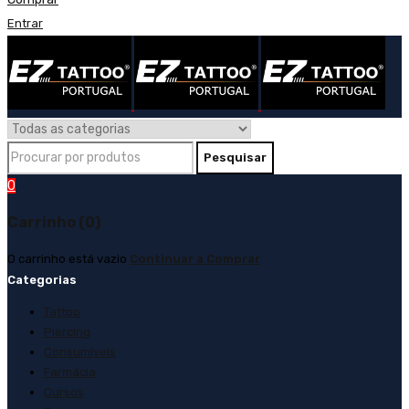
Entrar
0
Carrinho (0)
O carrinho está vazio
Continuar a Comprar
Categorias
Tattoo
Piercing
Consumíveis
Farmácia
Cursos