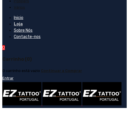
Poppers
Vários
Inicio
Loja
Sobre Nós
Contacte-nos
0
Carrinho (0)
O carrinho está vazio
Continuar a Comprar
Entrar