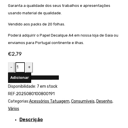
Garanta a qualidade dos seus trabalhos e apresentações
usando material de qualidade.
Vendido aos packs de 20 folhas.
Poderá adquirir o Papel Decalque A4 em nossa loja de Gaia ou
enviamos para Portugal continente e ilhas.
€
2,79
Quantidade
de
Adicionar
Compre Agora
Papel
Disponibilidade:
7 em stock
Decalque
REF:
2025080100800191
A4
Categorias:
Acessórios Tatuagem
,
Consumíveis
,
Desenho
,
20Fls
Vários
Descrição