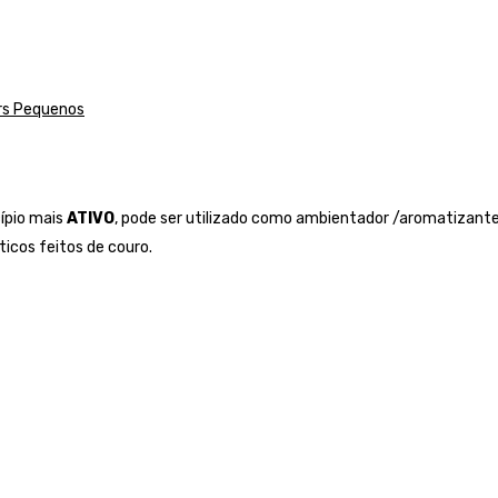
rs Pequenos
cípio mais
ATIVO
, pode ser utilizado como ambientador /aromatizant
icos feitos de couro.