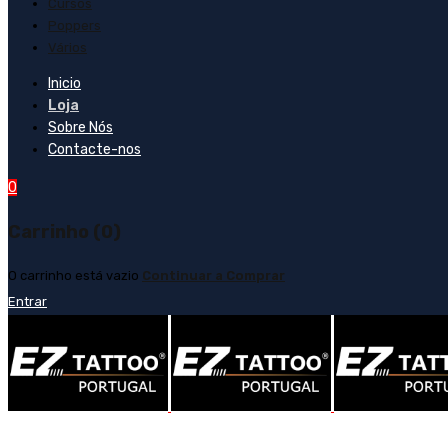
Cursos
Poppers
Vários
Inicio
Loja
Sobre Nós
Contacte-nos
0
Carrinho (0)
O carrinho está vazio
Continuar a Comprar
Entrar