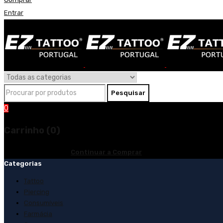
Entrar
0
Carrinho (0)
O carrinho está vazio
Continuar a Comprar
Categorias
Tattoo
Piercing
Consumíveis
Farmácia