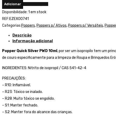
Adicionar
Compre Agora
Disponibilidade:
1 em stock
REF:
EZEX00741
Categorias:
Poppers
,
Poppers p/ Ativos
,
Poppers p/ Versáteis
,
Poppe
Descrição
Informação adicional
Popper Quick Silver PWD 10ml
, por ser um isopropilo tem um prin
de couro especificamente para a limpeza de Roupa e Brinquedos Erót
INGREDIENTES: Nitrito de isopropil / CAS 541-42-4
PRECAUÇÕES:
– R10: Inflamável.
– R23: Tóxico se inalado.
– R28: Muito tóxico se engolido.
– S1: Manter fechado.
– S2: Manter fora do alcance das crianças.